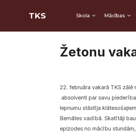
Skip
TKS
to
Skola
Mācības
content
Žetonu vak
22. februāra vakarā TKS zālē 
absolventi par savu piederības
lepnumu stāstīja klātesošajie
Bernātes vadībā. Skatītāji ba
epizodes no mācību stundām, 