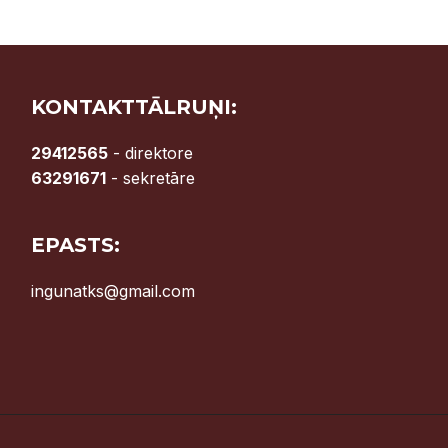
KONTAKTTĀLRUŅI:
29412565
- direktore
63291671
- sekretāre
EPASTS:
ingunatks@gmail.com