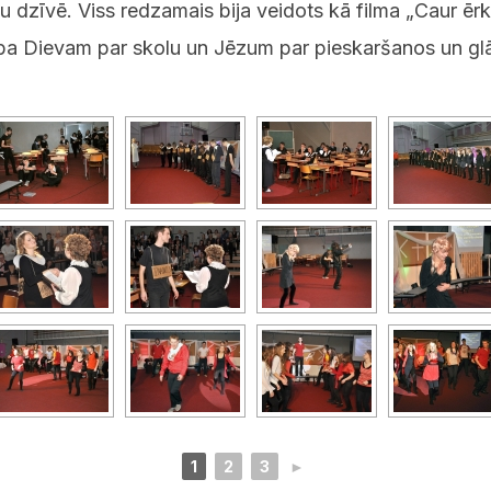
u dzīvē. Viss redzamais bija veidots kā filma „Caur ē
ība Dievam par skolu un Jēzum par pieskaršanos un gl
1
2
3
►