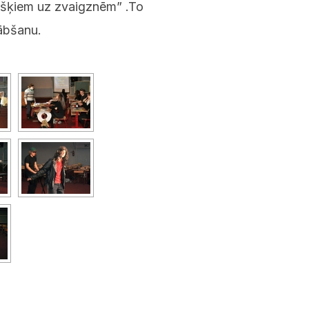
rkšķiem uz zvaigznēm” .To
ābšanu.