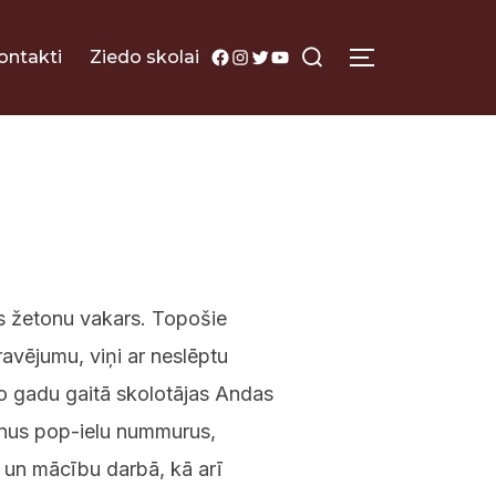
Search
Facebook
Instagram
Twitter
YouTube
ontakti
Ziedo skolai
TOGGLE SI
for:
s žetonu vakars. Topošie
ravējumu, viņi ar neslēptu
o gadu gaitā skolotājas Andas
enus pop-ielu nummurus,
 un mācību darbā, kā arī