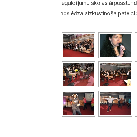
ieguldījumu skolas ārpusstund
noslēdza aizkustinoša pateic