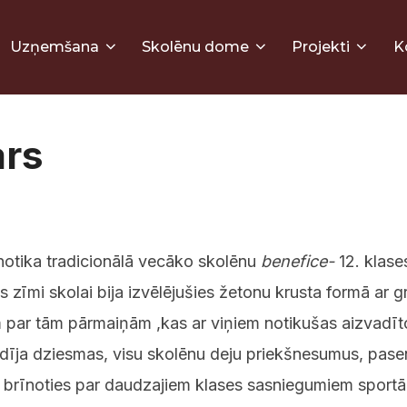
Uzņemšana
Skolēnu dome
Projekti
K
ars
notika tradicionālā vecāko skolēnu
benefice-
12. klase
 zīmi skolai bija izvēlējušies žetonu krusta formā ar g
m par tām pārmaiņām ,kas ar viņiem notikušas aizvadīt
udīja dziesmas, visu skolēnu deju priekšnesumus, pas
brīnoties par daudzajiem klases sasniegumiem sportā