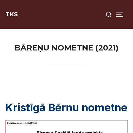
Skip
Search
to
TKS
TOGG
for:
content
BĀREŅU NOMETNE (2021)
Kristīgā Bērnu nometne