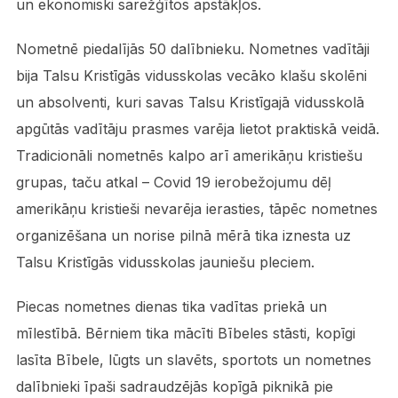
un ekonomiski sarežģītos apstākļos.
Nometnē piedalījās 50 dalībnieku. Nometnes vadītāji
bija Talsu Kristīgās vidusskolas vecāko klašu skolēni
un absolventi, kuri savas Talsu Kristīgajā vidusskolā
apgūtās vadītāju prasmes varēja lietot praktiskā veidā.
Tradicionāli nometnēs kalpo arī amerikāņu kristiešu
grupas, taču atkal – Covid 19 ierobežojumu dēļ
amerikāņu kristieši nevarēja ierasties, tāpēc nometnes
organizēšana un norise pilnā mērā tika iznesta uz
Talsu Kristīgās vidusskolas jauniešu pleciem.
Piecas nometnes dienas tika vadītas priekā un
mīlestībā. Bērniem tika mācīti Bībeles stāsti, kopīgi
lasīta Bībele, lūgts un slavēts, sportots un nometnes
dalībnieki īpaši sadraudzējās kopīgā piknikā pie