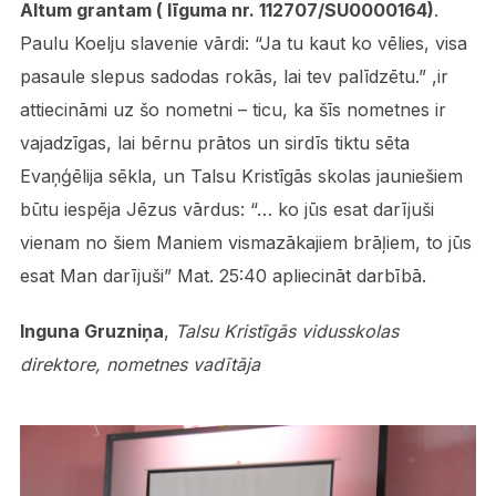
Altum grantam ( līguma nr. 112707/SU0000164)
.
Paulu Koelju slavenie vārdi: “Ja tu kaut ko vēlies, visa
pasaule slepus sadodas rokās, lai tev palīdzētu.” ,ir
attiecināmi uz šo nometni – ticu, ka šīs nometnes ir
vajadzīgas, lai bērnu prātos un sirdīs tiktu sēta
Evaņģēlija sēkla, un Talsu Kristīgās skolas jauniešiem
būtu iespēja Jēzus vārdus: “… ko jūs esat darījuši
vienam no šiem Maniem vismazākajiem brāļiem, to jūs
esat Man darījuši” Mat. 25:40 apliecināt darbībā.
Inguna Gruzniņa
,
Talsu Kristīgās vidusskolas
direktore, nometnes vadītāja