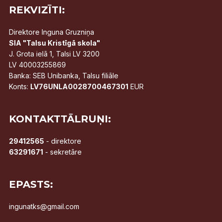
REKVIZĪTI:
Direktore Inguna Gruzniņa
SIA "Talsu Kristīgā skola"
J. Grota ielā 1, Talsi LV 3200
LV 40003255869
Banka: SEB Unibanka, Talsu filiāle
Konts:
LV76UNLA0028700467301
EUR
KONTAKTTĀLRUŅI:
29412565
- direktore
63291671
- sekretāre
EPASTS:
ingunatks@gmail.com