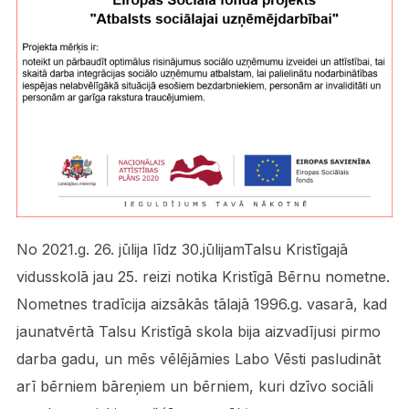
No 2021.g. 26. jūlija līdz 30.jūlijamTalsu Kristīgajā
vidusskolā jau 25. reizi notika Kristīgā Bērnu nometne.
Nometnes tradīcija aizsākās tālajā 1996.g. vasarā, kad
jaunatvērtā Talsu Kristīgā skola bija aizvadījusi pirmo
darba gadu, un mēs vēlējāmies Labo Vēsti pasludināt
arī bērniem bāreņiem un bērniem, kuri dzīvo sociāli