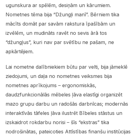
ugunskura ar spēlēm, desiņām un kārumiem.
Nometnes tēma bija “Džungļi manī”. Bērniem tika
mācīts domāt par savām rakstura īpašībām un
izvēlēm, un mudināts ravēt no sevis ārā tos
“džungļus”, kuri nav par svētību ne pašam, ne
apkārtējiem.
Lai nometne dalībniekiem būtu par velti, bija jāmeklē
ziedojumi, un daļa no nometnes veiksmes bija
nometnes aprīkojums – ergonomiskās,
daudzfunkcionālās mēbeles ļāva elastīgi organizēt
mazo grupu darbu un radošās darbnīcas; modernās
interaktīvās tāfeles ļāva ilustrēt Bībeles stāstus un
izskaidrot rokdarbu norisi – šīs “ekstras” tika
nodrošinātas, pateicoties Attīstības finanšu institūcijas