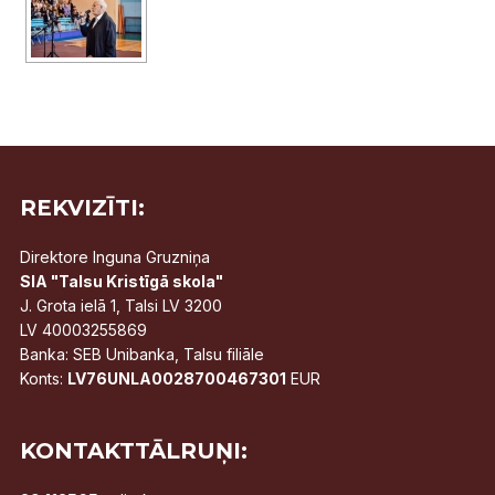
REKVIZĪTI:
Direktore Inguna Gruzniņa
SIA "Talsu Kristīgā skola"
J. Grota ielā 1, Talsi LV 3200
LV 40003255869
Banka: SEB Unibanka, Talsu filiāle
Konts:
LV76UNLA0028700467301
EUR
KONTAKTTĀLRUŅI: