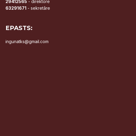
29412565
- direktore
63291671
- sekretāre
EPASTS:
ingunatks@gmail.com