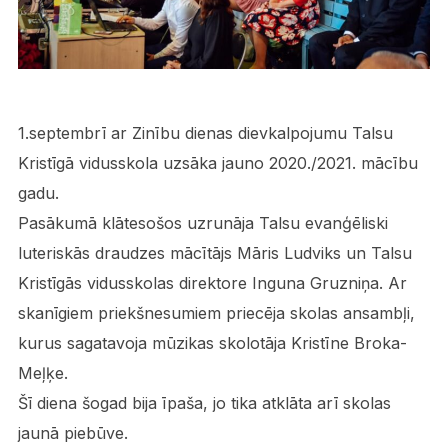
1.septembrī ar Zinību dienas dievkalpojumu Talsu
Kristīgā vidusskola uzsāka jauno 2020./2021. mācību
gadu.
Pasākumā klātesošos uzrunāja Talsu evanģēliski
luteriskās draudzes mācītājs Māris Ludviks un Talsu
Kristīgās vidusskolas direktore Inguna Gruzniņa. Ar
skanīgiem priekšnesumiem priecēja skolas ansambļi,
kurus sagatavoja mūzikas skolotāja Kristīne Broka-
Meļķe.
Šī diena šogad bija īpaša, jo tika atklāta arī skolas
jaunā piebūve.