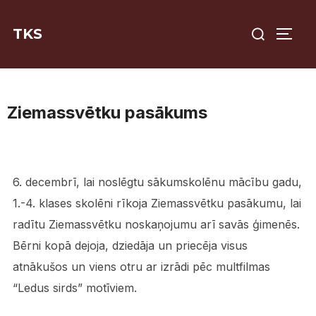
Skip
Search
to
TKS
TOGG
for:
content
Ziemassvētku pasākums
6. decembrī, lai noslēgtu sākumskolēnu mācību gadu,
1.-4. klases skolēni rīkoja Ziemassvētku pasākumu, lai
radītu Ziemassvētku noskaņojumu arī savās ģimenēs.
Bērni kopā dejoja, dziedāja un priecēja visus
atnākušos un viens otru ar izrādi pēc multfilmas
“Ledus sirds” motīviem.