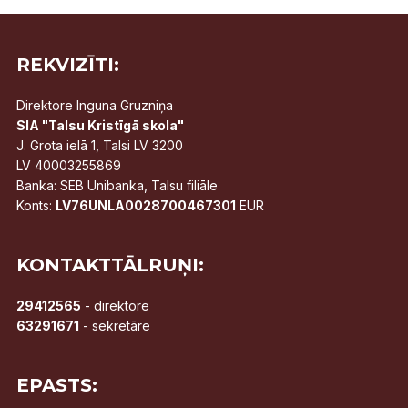
REKVIZĪTI:
Direktore Inguna Gruzniņa
SIA "Talsu Kristīgā skola"
J. Grota ielā 1, Talsi LV 3200
LV 40003255869
Banka: SEB Unibanka, Talsu filiāle
Konts:
LV76UNLA0028700467301
EUR
KONTAKTTĀLRUŅI:
29412565
- direktore
63291671
- sekretāre
EPASTS: