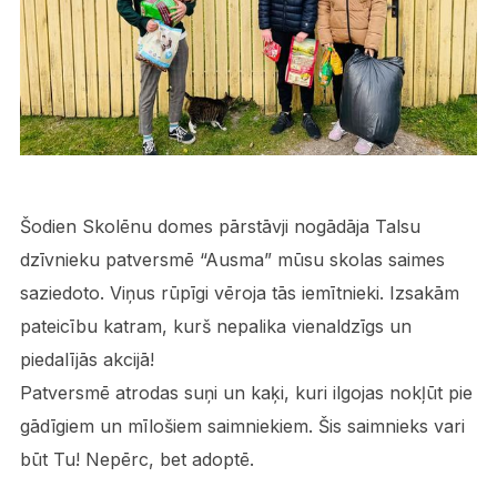
Šodien Skolēnu domes pārstāvji nogādāja Talsu
dzīvnieku patversmē “Ausma” mūsu skolas saimes
saziedoto. Viņus rūpīgi vēroja tās iemītnieki. Izsakām
pateicību katram, kurš nepalika vienaldzīgs un
piedalījās akcijā
!
Patversmē atrodas suņi un kaķi, kuri ilgojas nokļūt pie
gādīgiem un mīlošiem saimniekiem. Šis saimnieks vari
būt Tu! Nepērc, bet adoptē
.