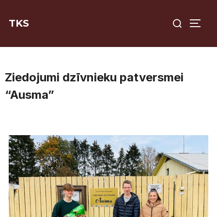
Skip
Search
to
TKS
TOGG
for:
content
Ziedojumi dzīvnieku patversmei
“Ausma”