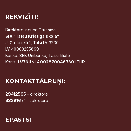
REKVIZĪTI:
Direktore Inguna Gruzniņa
SIA "Talsu Kristīgā skola"
J. Grota ielā 1, Talsi LV 3200
LV 40003255869
Banka: SEB Unibanka, Talsu filiāle
Konts:
LV76UNLA0028700467301
EUR
KONTAKTTĀLRUŅI:
29412565
- direktore
63291671
- sekretāre
EPASTS: