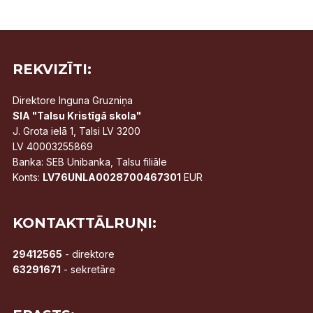
REKVIZĪTI:
Direktore Inguna Gruzniņa
SIA "Talsu Kristīgā skola"
J. Grota ielā 1, Talsi LV 3200
LV 40003255869
Banka: SEB Unibanka, Talsu filiāle
Konts:
LV76UNLA0028700467301
EUR
KONTAKTTĀLRUŅI:
29412565
- direktore
63291671
- sekretāre