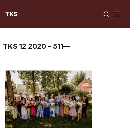
Skip
Search
to
TKS
TOGG
for:
content
TKS 12 2020 – 511—