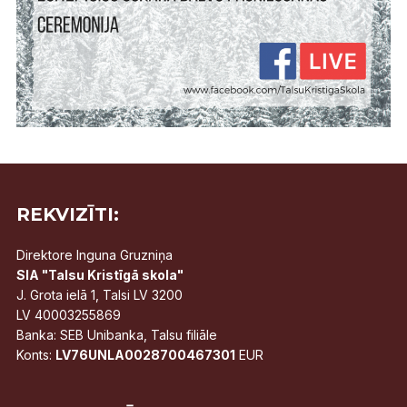
REKVIZĪTI:
Direktore Inguna Gruzniņa
SIA "Talsu Kristīgā skola"
J. Grota ielā 1, Talsi LV 3200
LV 40003255869
Banka: SEB Unibanka, Talsu filiāle
Konts:
LV76UNLA0028700467301
EUR