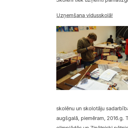
Uzņemšana vidusskolā!
skolēnu un skolotāju sadarbības
augšgalā, piemēram, 2016.g. 
olimpiādēs un Zinātniski pētn