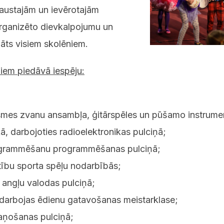
 paustajām un ievērotajām
organizēto dievkalpojumu un
gāts visiem skolēniem.
em piedāvā iespēju:
asmes zvanu ansambļa, ģitārspēles un pūšamo instrume
kā, darbojoties radioelektronikas pulciņā;
rogrammēšanu programmēšanas pulciņā;
tību sporta spēļu nodarbībās;
 angļu valodas pulciņā;
ā darbojas ēdienu gatavošanas meistarklase;
kaņošanas pulciņā;