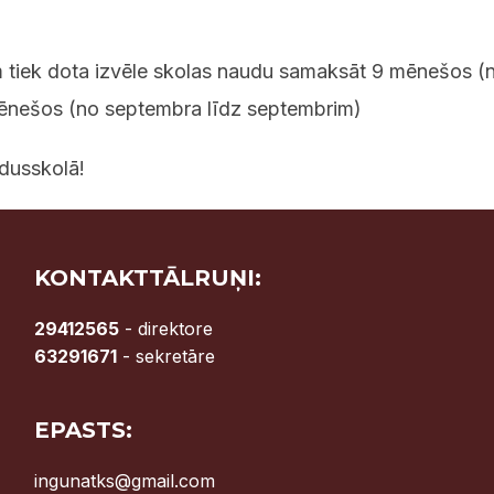
tiek dota izvēle skolas naudu samaksāt 9 mēnešos (no
ēnešos (no septembra līdz septembrim)
idusskolā!
KONTAKTTĀLRUŅI:
29412565
- direktore
63291671
- sekretāre
EPASTS:
ingunatks@gmail.com