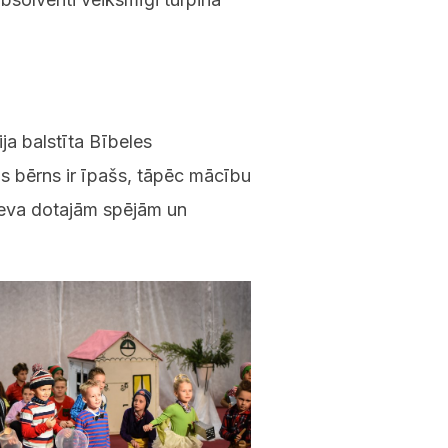
ja balstīta Bībeles
s bērns ir īpašs, tāpēc mācību
ieva dotajām spējām un