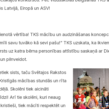
tēs Latvijā, Eiropā un ASV!
ievienotā vērtība! TKS mācību un audzināšanas koncepci
mīli savu tuvāko kā sevi pašu!” TKS uzskata, ka ikvien
rsts uz katra bērna personības attīstību saskaņā ar D
 un pilnveidot.
tiek sists, taču Svētajos Rakstos
Kristīgās mācības stundās un rīta
dēļā. Skolēni tiek aicināti
dzi! Arī tie skolēni, kuri neaug
kristieši, tiek mācīti respektēt un