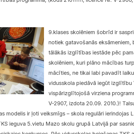
9.klases skolēniem šobrīd ir saspri
notiek gatavošanās eksāmeniem, be
tālākās izglītības iestāde pēc pam
skolēniem, kuri plāno mācības turp
mācīties, ne tikai labi pavadīt laiku!
vidusskola piedāvā iegūt izglītību 
vispārizglītojošā virziena program
V-2907, izdota 20.09. 2010.)! Tals
 modelis ir ļoti veiksmīgs – skola regulāri ierindojas L
TKS ieguva 5.vietu Mazo skolu grupā Latvijā par sas
ieciskajos konkursos. Pēc vidusskolas beigšanas TKS a