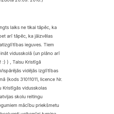
ngts laiks ne tikai tāpēc, ka
t arī tāpēc, ka jāizvēlas
atizglītības ieguves. Tiem
ināt vidusskolā (un plāno arī
 :) ) , Talsu Kristīgā
Vispārējās vidējās izglītības
mā (kods 31011011, licence Nr.
u Kristīgās vidusskolas
atvijas skolu reitingu
niegumiem mācību priekšmetu
bsolventi veiksmīgi turpina