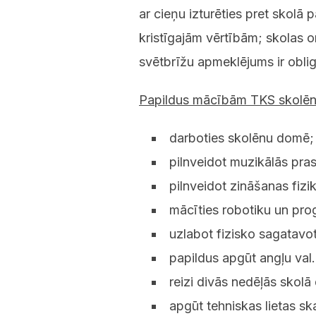
ar cieņu izturēties pret skolā
kristīgajām vērtībām; skolas 
svētbrīžu apmeklējums ir obli
Papildus mācībām TKS skolēni
darboties skolēnu domē;
pilnveidot muzikālās pr
pilnveidot zināšanas fizi
mācīties robotiku un p
uzlabot fizisko sagatavo
papildus apgūt angļu val.
reizi divās nedēļās skol
apgūt tehniskas lietas s