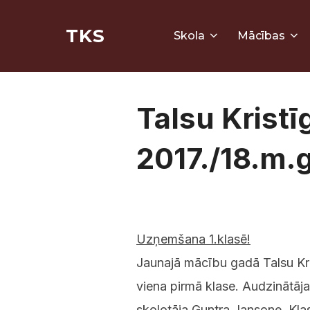
Skip
TKS
to
Skola
Mācības
content
Talsu Krist
2017./18.m.g
Uzņemšana 1.klasē!
Jaunajā mācību gadā Talsu Kris
viena pirmā klase. Audzinātāja
skolotāja Guntra Jansone. Kla