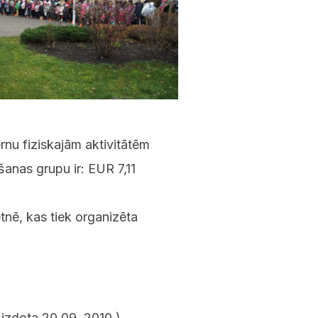
rnu fiziskajām aktivitātēm
šanas grupu ir: EUR 7,11
etnē, kas tiek organizēta
 izdota 20.09. 2010.)