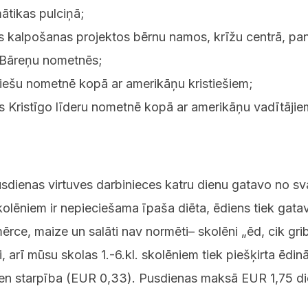
ātikas pulciņā;
os kalpošanas projektos bērnu namos, krīžu centrā, pan
n Bāreņu nometnēs;
uniešu nometnē kopā ar amerikāņu kristiešiem;
es Kristīgo līderu nometnē kopā ar amerikāņu vadītājie
pusdienas virtuves darbinieces katru dienu gatavo no s
olēniem ir nepieciešama īpaša diēta, ēdiens tiek gata
rce, maize un salāti nav normēti– skolēni „ēd, cik grib
arī mūsu skolas 1.-6.kl. skolēniem tiek piešķirta ēdi
en starpība (EUR 0,33). Pusdienas maksā EUR 1,75 di