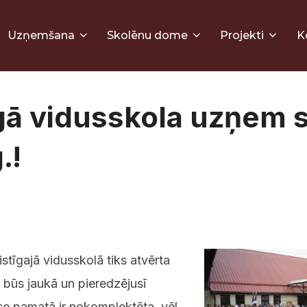
Uzņemšana
Skolēnu dome
Projekti
K
īgā vidusskola uzņem 
.!
tīgajā vidusskolā tiks atvērta
 būs jaukā un pieredzējusī
se pamatā ir nokomplektēta, vēl