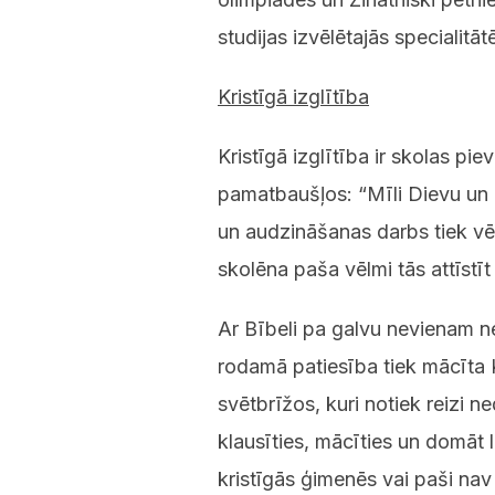
studijas izvēlētajās specialitā
Kristīgā izglītība
Kristīgā izglītība ir skolas p
pamatbaušļos: “Mīli Dievu un 
un audzināšanas darbs tiek vē
skolēna paša vēlmi tās attīstīt
Ar Bībeli pa galvu nevienam ne
rodamā patiesība tiek mācīta 
svētbrīžos, kuri notiek reizi ne
klausīties, mācīties un domāt lī
kristīgās ģimenēs vai paši nav 