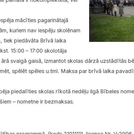
iespēja mācīties pagarinātajā
bām, kuriem nav iespēju skolēnam
 tiek piedāvāta Brīvā laika
st. 15:00 – 17:00 skolotāja
t ārā svaigā gaisā, izmantot skolas dārzā uzstādītās bē
īmēt, spēlēt spēles u.tml. Maksa par brīvā laika pavadī
spēja piedalīties skolas rīkotā nedēļu ilgā Bībeles nom
ešiem – nometne ir bezmaksas.
ītības programmā, (kods 21011111, licence Nr. V-2906,