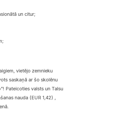
sionātā un citur;
m;
vaigiem, vietējo zemnieku
vots saskaņā ar šo skolēnu
”! Pateicoties valsts un Talsu
nāšanas nauda (EUR 1,42) ,
enā.