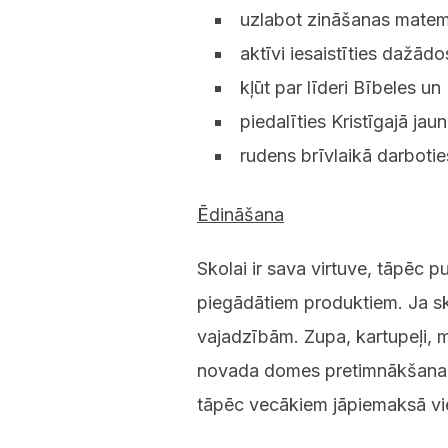
uzlabot zināšanas matem
aktīvi iesaistīties dažād
kļūt par līderi Bībeles u
piedalīties Kristīgajā ja
rudens brīvlaikā darboti
Ēdināšana
Skolai ir sava virtuve, tāpēc 
piegādātiem produktiem. Ja sk
vajadzībām. Zupa, kartupeļi, mē
novada domes pretimnākšanai, 
tāpēc vecākiem jāpiemaksā vi