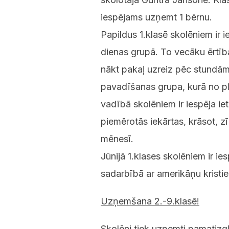
iespējams uzņemt 1 bērnu.
Papildus 1.klasē skolēniem ir 
dienas grupā. To vecāku ērtī
nākt pakaļ uzreiz pēc stundām,
pavadīšanas grupa, kurā no plk
vadībā skolēniem ir iespēja ie
piemērotās iekārtas, krāsot, z
mēnesī.
Jūnijā 1.klases skolēniem ir ie
sadarbībā ar amerikāņu kristi
Uzņemšana 2.-9.klasē!
Skolēni tiek uzņemti pamatizgl