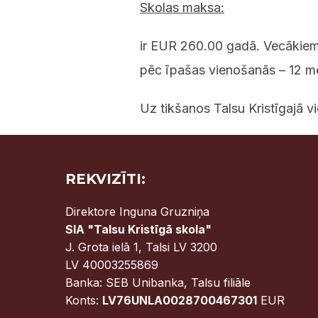
Skolas maksa:
ir EUR 260.00 gadā. Vecākiem 
pēc īpašas vienošanās – 12 m
Uz tikšanos Talsu Kristīgajā v
REKVIZĪTI:
Direktore Inguna Gruzniņa
SIA "Talsu Kristīgā skola"
J. Grota ielā 1, Talsi LV 3200
LV 40003255869
Banka: SEB Unibanka, Talsu filiāle
Konts:
LV76UNLA0028700467301
EUR