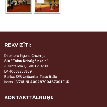
REKVIZĪTI:
Direktore Inguna Gruzniņa
SIA "Talsu Kristīgā skola"
J. Grota ielā 1, Talsi LV 3200
LV 40003255869
Banka: SEB Unibanka, Talsu filiāle
Konts:
LV76UNLA0028700467301
EUR
KONTAKTTĀLRUŅI: