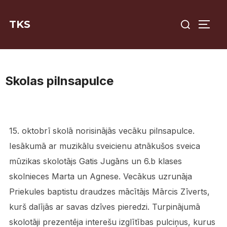
Skip
Search
to
TKS
TOGG
for:
content
Skolas pilnsapulce
15. oktobrī skolā norisinājās vecāku pilnsapulce.
Iesākumā ar muzikālu sveicienu atnākušos sveica
mūzikas skolotājs Gatis Jugāns un 6.b klases
skolnieces Marta un Agnese. Vecākus uzrunāja
Priekules baptistu draudzes mācītājs Mārcis Zīverts,
kurš dalījās ar savas dzīves pieredzi. Turpinājumā
skolotāji prezentēja interešu izglītības pulciņus, kurus