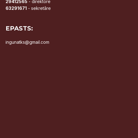
29412565
- direktore
63291671
- sekretāre
EPASTS:
ingunatks@gmail.com