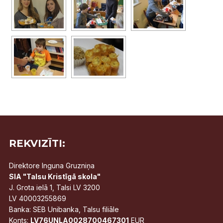
REKVIZĪTI:
Direktore Inguna Gruzniņa
SIA "Talsu Kristīgā skola"
J. Grota ielā 1, Talsi LV 3200
LV 40003255869
Banka: SEB Unibanka, Talsu filiāle
Konts:
LV76UNLA0028700467301
EUR