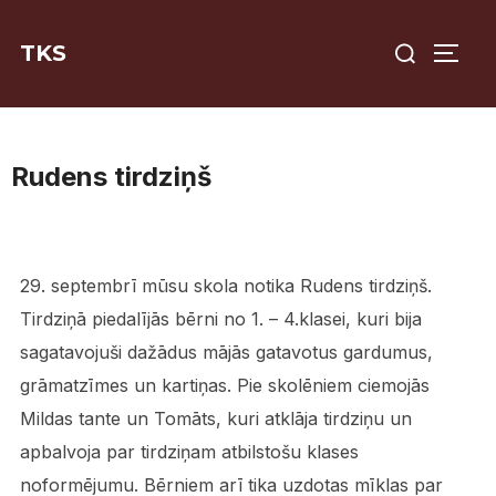
Skip
Search
to
TKS
TOGG
for:
content
Rudens tirdziņš
29. septembrī mūsu skola notika Rudens tirdziņš.
Tirdziņā piedalījās bērni no 1. – 4.klasei, kuri bija
sagatavojuši dažādus mājās gatavotus gardumus,
grāmatzīmes un kartiņas. Pie skolēniem ciemojās
Mildas tante un Tomāts, kuri atklāja tirdziņu un
apbalvoja par tirdziņam atbilstošu klases
noformējumu. Bērniem arī tika uzdotas mīklas par