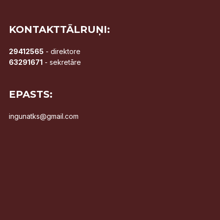
KONTAKTTĀLRUŅI:
29412565
- direktore
63291671
- sekretāre
EPASTS:
ingunatks@gmail.com