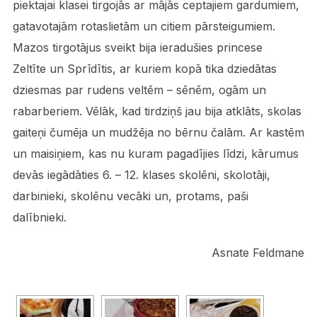
piektajai klasei tirgojās ar mājās ceptajiem gardumiem,
gatavotajām rotaslietām un citiem pārsteigumiem.
Mazos tirgotājus sveikt bija ieradušies princese
Zeltīte un Sprīdītis, ar kuriem kopā tika dziedātas
dziesmas par rudens veltēm – sēnēm, ogām un
rabarberiem. Vēlāk, kad tirdziņš jau bija atklāts, skolas
gaiteņi čumēja un mudžēja no bērnu čalām. Ar kastēm
un maisiņiem, kas nu kuram pagadījies līdzi, kārumus
devās iegādāties 6. – 12. klases skolēni, skolotāji,
darbinieki, skolēnu vecāki un, protams, paši
dalībnieki.
Asnate Feldmane