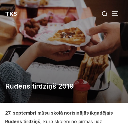
Skip
Search
to
TKS
TOGG
for:
content
Rudens tirdziņš 2019
27. septembrī mūsu skolā norisinājās ikgadējais
Rudens tirdziņš
, kurā skolēni no pirmās līdz