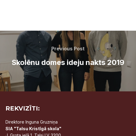
Post
navigation
Previous
Previous Post
Post
Skolēnu domes ideju nakts 2019
REKVIZĪTI:
Direktore Inguna Gruzniņa
SIA "Talsu Kristīgā skola"
J. Grota ielā 1, Talsi LV 3200