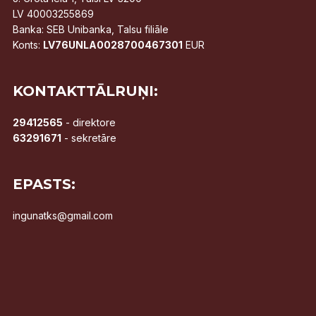
LV 40003255869
Banka: SEB Unibanka, Talsu filiāle
Konts:
LV76UNLA0028700467301
EUR
KONTAKTTĀLRUŅI:
29412565
- direktore
63291671
- sekretāre
EPASTS:
ingunatks@gmail.com