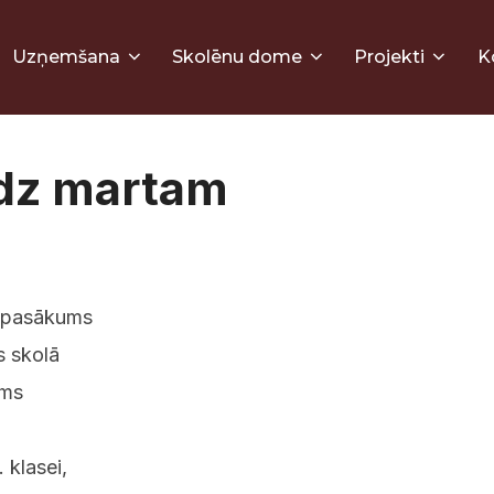
Uzņemšana
Skolēnu dome
Projekti
K
īdz martam
u pasākums
s skolā
ums
 klasei,