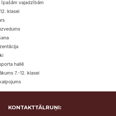
r īpašām vajadzībām
12. klasei
ars
s uzvedums
ēšana
zentācija
ki
sporta hallē
ākums 7.-12. klasei
vkalpojums
KONTAKTTĀLRUŅI: