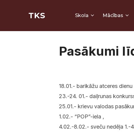
Skip
TKS
to
Skola
Mācības
content
Pasākumi l
18.01.- barikāžu atceres dien
23.-24. 01.- daiļrunas konkurs
25.01.- krievu valodas pasāk
1.02.- “POP”-iela ,
4.02.-8.02.- sveču nedēļa 1.-4.