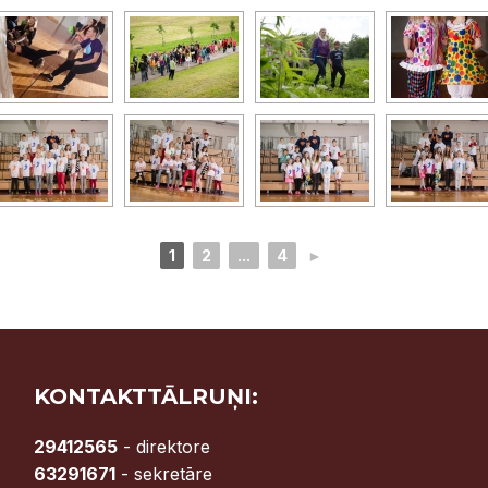
1
2
...
4
►
KONTAKTTĀLRUŅI:
29412565
- direktore
63291671
- sekretāre