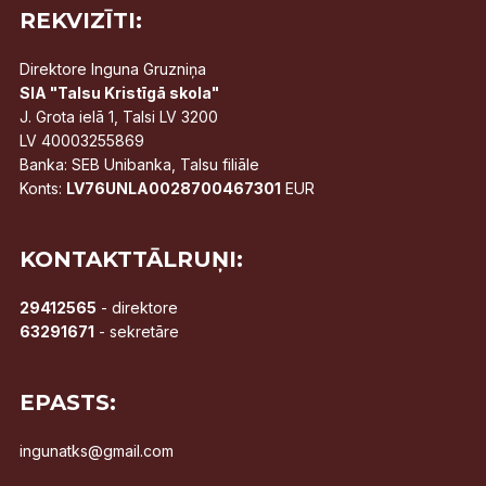
REKVIZĪTI:
Direktore Inguna Gruzniņa
SIA "Talsu Kristīgā skola"
J. Grota ielā 1, Talsi LV 3200
LV 40003255869
Banka: SEB Unibanka, Talsu filiāle
Konts:
LV76UNLA0028700467301
EUR
KONTAKTTĀLRUŅI:
29412565
- direktore
63291671
- sekretāre
EPASTS:
ingunatks@gmail.com