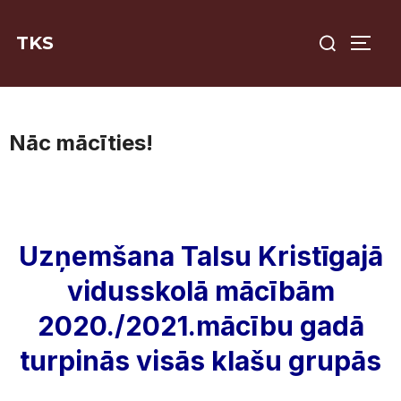
Skip
Search
to
TKS
TOGG
for:
content
Nāc mācīties!
Uzņemšana Talsu Kristīgajā
vidusskolā mācībām
2020./2021.mācību gadā
turpinās visās klašu grupās