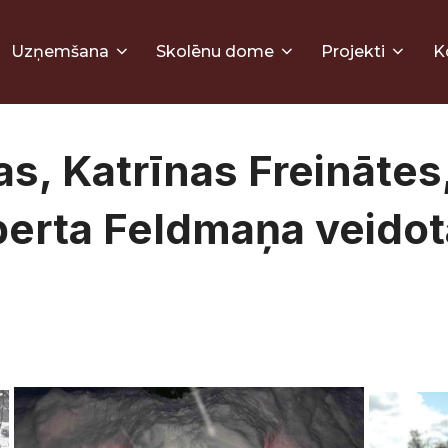
Uzņemšana
Skolēnu dome
Projekti
K
tas, Katrīnas Freinātes
erta Feldmaņa veidot