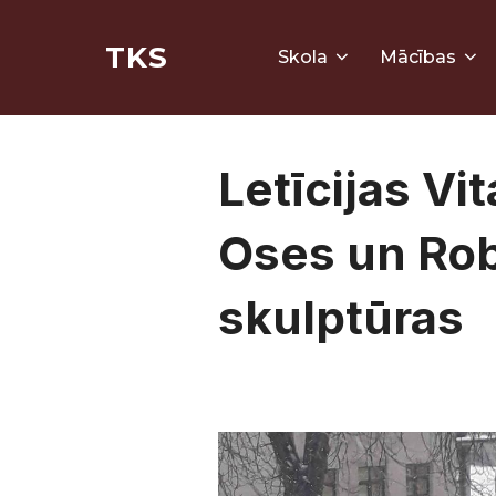
Skip
TKS
to
Skola
Mācības
content
Letīcijas Vi
Oses un Rob
skulptūras