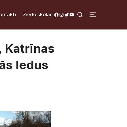
Search
Facebook
Instagram
Twitter
YouTube
ontakti
Ziedo skolai
TOGGLE SI
for:
, Katrīnas
ās ledus