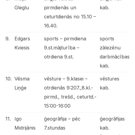
Gleglu
pirmdienās un
kab.
ceturtdienās no 15.10 –
16.40.
9.
Edgars
sports – pirmdiena
sports
Kviesis
9.st.mājturība –
zālezēnu
otrdiena 9.st.
darbmācības
kab.
10.
Vēsma
vēsture – 9.klasei –
vēstures
Liņģe
otrdienās 9:207.,8.kl.-
kab.
pirmd., trešd., ceturtd.-
15:00-16:00
11.
Igo
ģeogrāfija – pēc
ģeogrāfijas
Midrijānis
7.stundas
kab.