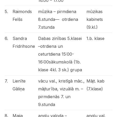
16.00 – 17.00
5.
Raimonds
mūzika – pirmdiena
mūzikas
Felšs
8.stunda— otrdiena
kabinets
7.stunda
(9.kl.)
6.
Sandra
Dabas zinības 5.klasei
1.b. klase
Fridrihsone
–otrdiena un
ceturtdiena 15:00-
16:00sākumskolā (1b.
klase 4kl. 3 sk.) grupa
7.
Lienīte
vācu val., kristīgā māc.,
Mājt. kab
Gāliņa
mājturība, vizuālā m. –
(7.klase)
pirmdienās 7. un
9.stunda
8.
Maija
angļu valoda –
angļu val.