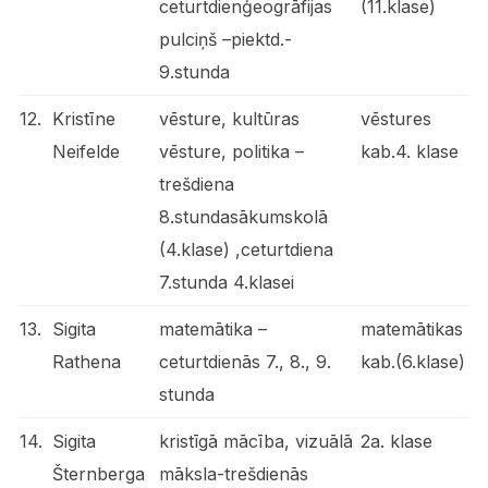
ceturtdienģeogrāfijas
(11.klase)
pulciņš –piektd.-
9.stunda
12.
Kristīne
vēsture, kultūras
vēstures
Neifelde
vēsture, politika –
kab.4. klase
trešdiena
8.stundasākumskolā
(4.klase) ,ceturtdiena
7.stunda 4.klasei
13.
Sigita
matemātika –
matemātikas
Rathena
ceturtdienās 7., 8., 9.
kab.(6.klase)
stunda
14.
Sigita
kristīgā mācība, vizuālā
2a. klase
Šternberga
māksla-trešdienās