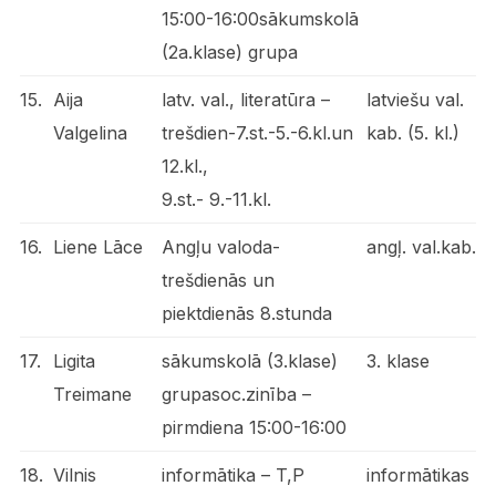
15:00-16:00sākumskolā
(2a.klase) grupa
15.
Aija
latv. val., literatūra –
latviešu val.
Valgelina
trešdien-7.st.-5.-6.kl.un
kab. (5. kl.)
12.kl.,
9.st.- 9.-11.kl.
16.
Liene Lāce
Angļu valoda-
angļ. val.kab.
trešdienās un
piektdienās 8.stunda
17.
Ligita
sākumskolā (3.klase)
3. klase
Treimane
grupasoc.zinība –
pirmdiena 15:00-16:00
18.
Vilnis
informātika – T,P
informātikas