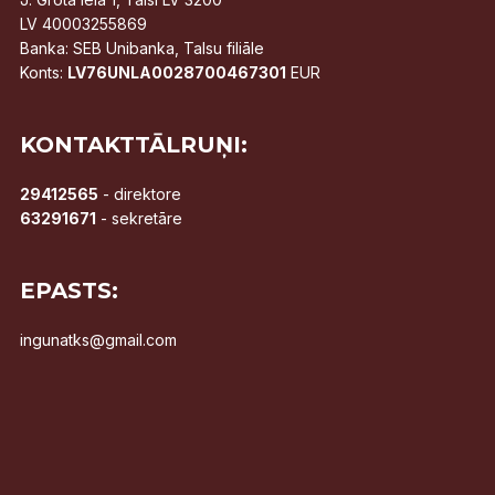
LV 40003255869
Banka: SEB Unibanka, Talsu filiāle
Konts:
LV76UNLA0028700467301
EUR
KONTAKTTĀLRUŅI:
29412565
- direktore
63291671
- sekretāre
EPASTS:
ingunatks@gmail.com