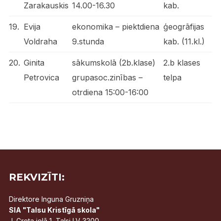
Zarakauskis
14.00-16.30
kab.
19.
Evija
ekonomika – piektdiena
ģeogrāfijas
Voldraha
9.stunda
kab. (11.kl.)
20.
Ginita
sākumskolā (2b.klase)
2.b klases
Petrovica
grupasoc.zinības –
telpa
otrdiena 15:00-16:00
REKVIZĪTI:
Direktore Inguna Gruzniņa
SIA "Talsu Kristīgā skola"
J. Grota ielā 1, Talsi LV 3200