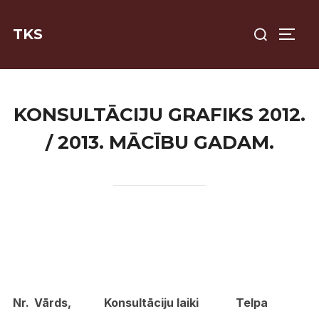
Skip
Search
to
TKS
TOGG
for:
content
KONSULTĀCIJU GRAFIKS 2012.
/ 2013. MĀCĪBU GADAM.
Nr.
Vārds,
Konsultāciju laiki
Telpa