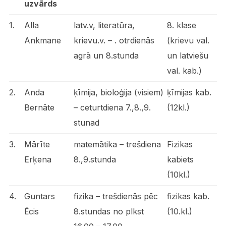
uzvārds
1.
Alla
latv.v, literatūra,
8. klase
Ankmane
krievu.v. – . otrdienās
(krievu val.
agrā un 8.stunda
un latviešu
val. kab.)
2.
Anda
ķīmija, bioloģija (visiem)
ķīmijas kab.
Bernāte
– ceturtdiena 7.,8.,9.
(12kl.)
stunad
3.
Mārīte
matemātika – trešdiena
Fizikas
Erķena
8.,9.stunda
kabiets
(10kl.)
4.
Guntars
fizika – trešdienās pēc
fizikas kab.
Ēcis
8.stundas no plkst
(10.kl.)