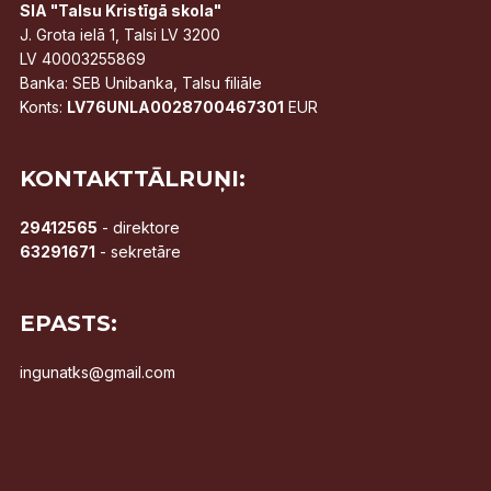
SIA "Talsu Kristīgā skola"
J. Grota ielā 1, Talsi LV 3200
LV 40003255869
Banka: SEB Unibanka, Talsu filiāle
Konts:
LV76UNLA0028700467301
EUR
KONTAKTTĀLRUŅI:
29412565
- direktore
63291671
- sekretāre
EPASTS:
ingunatks@gmail.com