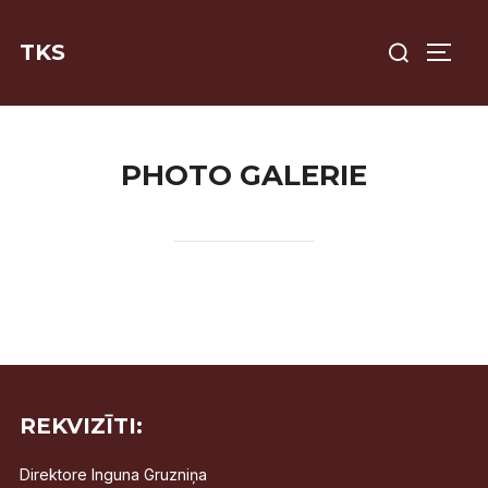
Skip
Search
to
TKS
TOGG
for:
content
PHOTO GALERIE
REKVIZĪTI:
Direktore Inguna Gruzniņa