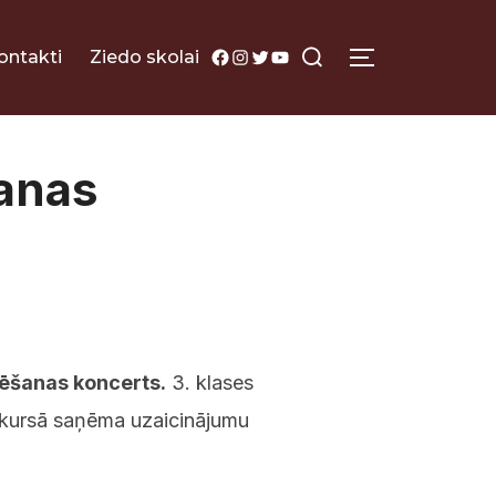
Search
Facebook
Instagram
Twitter
YouTube
ontakti
Ziedo skolai
TOGGLE SI
for:
anas
lēšanas koncerts.
3. klases
onkursā saņēma uzaicinājumu