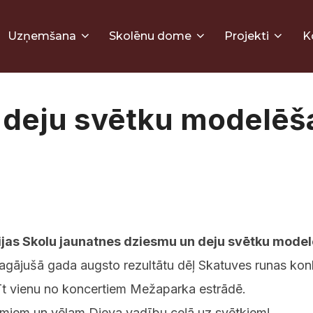
Uzņemšana
Skolēnu dome
Projekti
K
 deju svētku modelēš
tvijas Skolu jaunatnes dziesmu un deju svētku mode
 pagājušā gada augsto rezultātu dēļ Skatuves runas k
īt vienu no koncertiem Mežaparka estrādē.
umiem un vēlam Dieva vadību ceļā uz svētkiem!