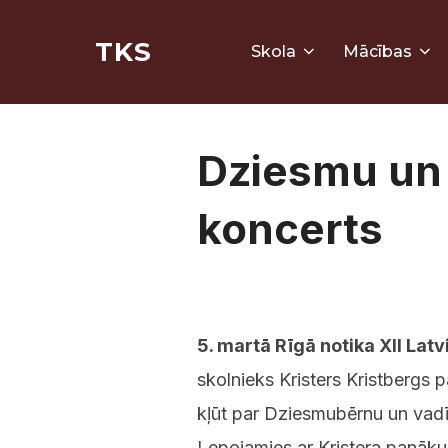
Skip
TKS
to
Skola
Mācības
content
Dziesmu un
koncerts
5. martā Rīgā notika XII La
skolnieks Kristers Kristbergs
kļūt par Dziesmubērnu un vad
Lepojamies ar Kristera panāk