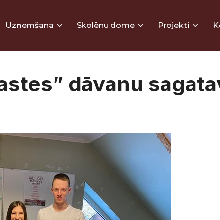
Uzņemšana
Skolēnu dome
Projekti
K
astes” dāvanu sagat