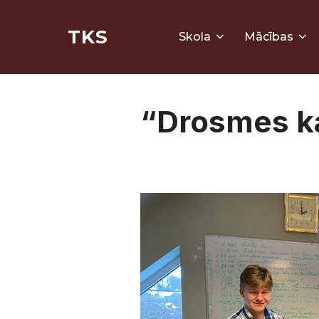
Skip
TKS
to
Skola
Mācības
content
“Drosmes k