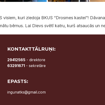
visiem, kuri ziedoja BKUS “Drosmes kastei”! Dāvanas
inātu bērnus. Lai Dievs svētī katru, kurš atsaucās un n
KONTAKTTĀLRUŅI:
29412565
- direktore
63291671
- sekretāre
EPASTS:
ingunatks@gmail.com