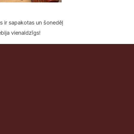
 ir sapakotas un šonedēļ
ebija vienaldzīgs
!