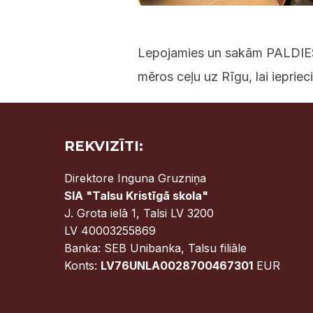
Lepojamies un sakām PALDIES 
mēros ceļu uz Rīgu, lai iepriec
REKVIZĪTI:
Direktore Inguna Gruzniņa
SIA "Talsu Kristīgā skola"
J. Grota ielā 1, Talsi LV 3200
LV 40003255869
Banka: SEB Unibanka, Talsu filiāle
Konts:
LV76UNLA0028700467301
EUR