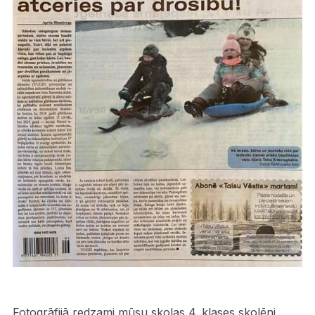
Fotogrāfijā redzami mūsu skolas 4. klases skolēni,