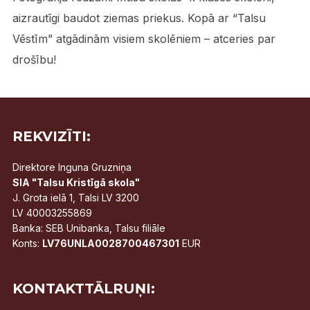
aizrautīgi baudot ziemas priekus. Kopā ar “Talsu
Vēstīm” atgādinām visiem skolēniem – atceries par
drošību!
REKVIZĪTI:
Direktore Inguna Gruzniņa
SIA "Talsu Kristīgā skola"
J. Grota ielā 1, Talsi LV 3200
LV 40003255869
Banka: SEB Unibanka, Talsu filiāle
Konts:
LV76UNLA0028700467301
EUR
KONTAKTTĀLRUŅI: