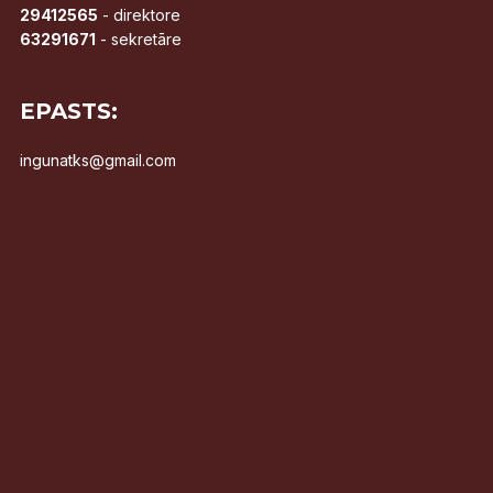
29412565
- direktore
63291671
- sekretāre
EPASTS:
ingunatks@gmail.com