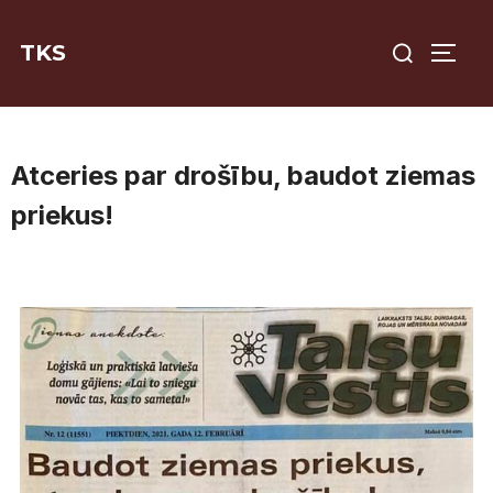
Skip
Search
to
TKS
TOGG
for:
content
Atceries par drošību, baudot ziemas
priekus!