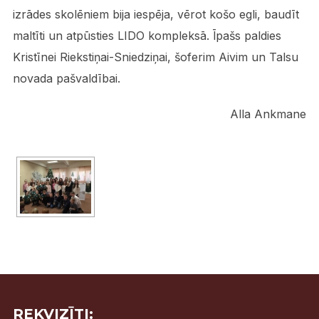
izrādes skolēniem bija iespēja, vērot košo egli, baudīt
maltīti un atpūsties LIDO kompleksā. Īpašs paldies
Kristīnei Riekstiņai-Sniedziņai, šoferim Aivim un Talsu
novada pašvaldībai.
Alla Ankmane
REKVIZĪTI: