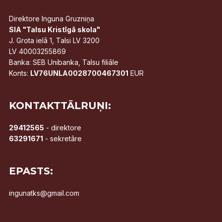
Direktore Inguna Gruzniņa
SIA "Talsu Kristīgā skola"
J. Grota ielā 1, Talsi LV 3200
LV 40003255869
Banka: SEB Unibanka, Talsu filiāle
Konts:
LV76UNLA0028700467301
EUR
KONTAKTTĀLRUŅI:
29412565
- direktore
63291671
- sekretāre
EPASTS:
ingunatks@gmail.com