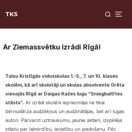
Skip
Search
to
TKS
TOGG
for:
content
Ar Ziemassvētku izrādi Rīgā!
Talsu Kristīgās vidusskolas 1.-5., 7. un 10. klases
skolēni, kā arī skolotāji un skolas absolvente Grēta
viesojās Rīgā ar Daigas Kažes lugu “Sniegbaltītes
stāsts”.
Ar izrādi skolēni iepriecināja ne tikai
bērnudārza audzēkņus un audzinātājas, bet arī lugas
autori. Pārvarot uztraukumu, jaunie aktieri, izspēlēja
stāstu par labsirdību, iecietību un piedošanu. Pēc