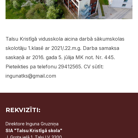
Talsu Kristīgā vidusskola aicina darbā sākumskolas
skolotāju 1.klasē ar 2021/.22.m.g. Darba samaksa
saskaņā ar 2016. gada 5. jūlija MK not. Nr. 445.
Pieteikties pa telefonu 29412565. CV sūtīt:
ingunatks@gmail.com
REKVIZĪTI:
Direktore Inguna Gruzniņa
SIA "Talsu Kristīgā skola"
J. Grota ielā 1, Talsi LV 3200