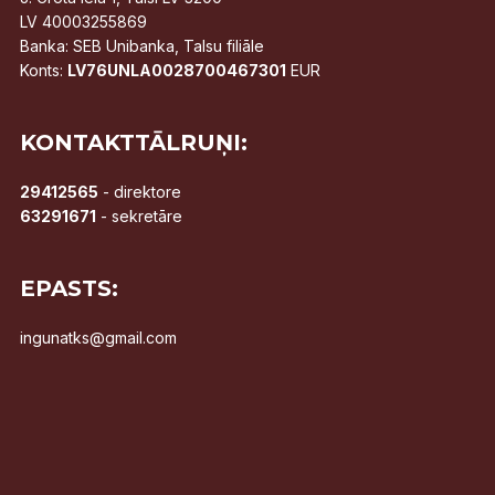
LV 40003255869
Banka: SEB Unibanka, Talsu filiāle
Konts:
LV76UNLA0028700467301
EUR
KONTAKTTĀLRUŅI:
29412565
- direktore
63291671
- sekretāre
EPASTS:
ingunatks@gmail.com