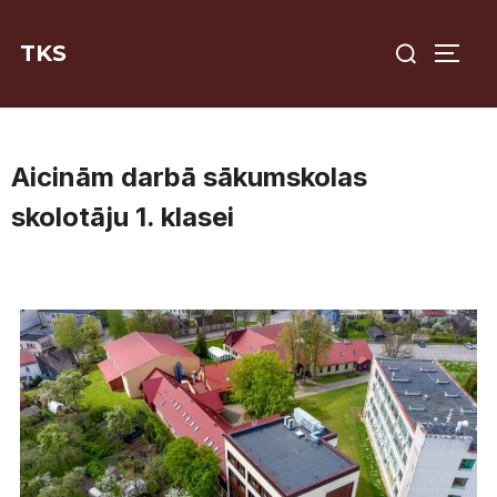
Skip
Search
to
TKS
TOGG
for:
content
Aicinām darbā sākumskolas
skolotāju 1. klasei