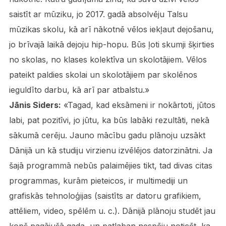
saistīt ar mūziku, jo 2017. gadā absolvēju Talsu
mūzikas skolu, kā arī nākotnē vēlos iekļaut dejošanu,
jo brīvajā laikā dejoju hip-hopu. Būs ļoti skumji šķirties
no skolas, no klases kolektīva un skolotājiem. Vēlos
pateikt paldies skolai un skolotājiem par skolēnos
ieguldīto darbu, kā arī par atbalstu.»
Jānis Siders:
«Tagad, kad eksāmeni ir nokārtoti, jūtos
labi, pat pozitīvi, jo jūtu, ka būs labāki rezultāti, nekā
sākumā cerēju. Jauno mācību gadu plānoju uzsākt
Dānijā un kā studiju virzienu izvēlējos datorzinātni. Ja
šajā programmā nebūs palaimējies tikt, tad divas citas
programmas, kurām pieteicos, ir multimediji un
grafiskās tehnoloģijas (saistīts ar datoru grafikiem,
attēliem, video, spēlēm u. c.). Dānijā plānoju studēt jau
kopš pagājušā gada, un patlaban nespēju noticēt, ka