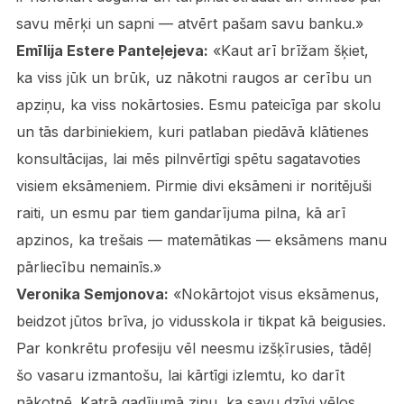
savu mērķi un sapni — atvērt pašam savu banku.»
Emīlija Estere Panteļejeva:
«Kaut arī brīžam šķiet,
ka viss jūk un brūk, uz nākotni raugos ar cerību un
apziņu, ka viss nokārtosies. Esmu pateicīga par skolu
un tās darbiniekiem, kuri patlaban piedāvā klātienes
konsultācijas, lai mēs pilnvērtīgi spētu sagatavoties
visiem eksāmeniem. Pirmie divi eksāmeni ir noritējuši
raiti, un esmu par tiem gandarījuma pilna, kā arī
apzinos, ka trešais — matemātikas — eksāmens manu
pārliecību nemainīs.»
Veronika Semjonova:
«Nokārtojot visus eksāmenus,
beidzot jūtos brīva, jo vidusskola ir tikpat kā beigusies.
Par konkrētu profesiju vēl neesmu izšķīrusies, tādēļ
šo vasaru izmantošu, lai kārtīgi izlemtu, ko darīt
nākotnē. Katrā gadījumā zinu, ka savu dzīvi vēlos