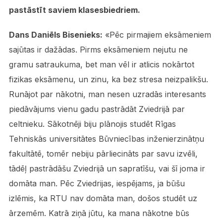
pastāstīt saviem klasesbiedriem.
Dans Daniēls Bisenieks:
«Pēc pirmajiem eksāmeniem
sajūtas ir dažādas. Pirms eksāmeniem nejutu ne
gramu satraukuma, bet man vēl ir atlicis nokārtot
fizikas eksāmenu, un zinu, ka bez stresa neizpalikšu.
Runājot par nākotni, man nesen uzradās interesants
piedāvājums vienu gadu pastrādāt Zviedrijā par
celtnieku. Sākotnēji biju plānojis studēt Rīgas
Tehniskās universitātes Būvniecības inženierzinātņu
fakultātē, tomēr nebiju pārliecināts par savu izvēli,
tādēļ pastrādāšu Zviedrijā un sapratīšu, vai šī joma ir
domāta man. Pēc Zviedrijas, iespējams, ja būšu
izlēmis, ka RTU nav domāta man, došos studēt uz
ārzemēm. Katrā ziņā jūtu, ka mana nākotne būs