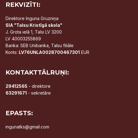
REKVIZĪTI:
Direktore Inguna Gruzniņa
SIA "Talsu Kristīgā skola"
J. Grota ielā 1, Talsi LV 3200
LV 40003255869
Banka: SEB Unibanka, Talsu filiāle
Konts:
LV76UNLA0028700467301
EUR
KONTAKTTĀLRUŅI:
29412565
- direktore
63291671
- sekretāre
EPASTS:
ingunatks@gmail.com