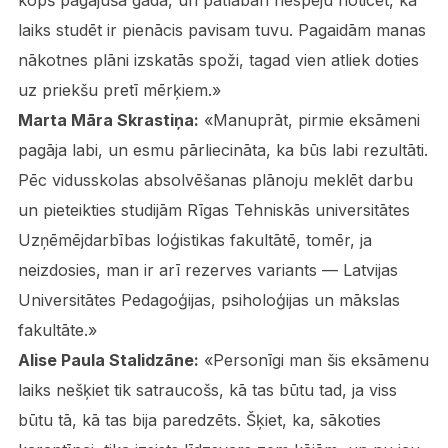
laiks studēt ir pienācis pavisam tuvu. Pagaidām manas
nākotnes plāni izskatās spoži, tagad vien atliek doties
uz priekšu pretī mērķiem.»
Marta Māra Skrastiņa:
«Manuprāt, pirmie eksāmeni
pagāja labi, un esmu pārliecināta, ka būs labi rezultāti.
Pēc vidusskolas absolvēšanas plānoju meklēt darbu
un pieteikties studijām Rīgas Tehniskās universitātes
Uzņēmējdarbības loģistikas fakultātē, tomēr, ja
neizdosies, man ir arī rezerves variants — Latvijas
Universitātes Pedagoģijas, psiholoģijas un mākslas
fakultāte.»
Alise Paula Stalidzāne:
«Personīgi man šis eksāmenu
laiks nešķiet tik satraucošs, kā tas būtu tad, ja viss
būtu tā, kā tas bija paredzēts. Šķiet, ka, sākoties