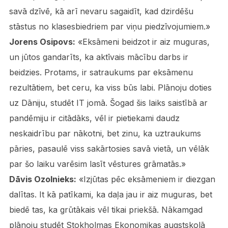
savā dzīvē, kā arī nevaru sagaidīt, kad dzirdēšu
stāstus no klasesbiedriem par viņu piedzīvojumiem.»
Jorens Osipovs:
«Eksāmeni beidzot ir aiz muguras,
un jūtos gandarīts, ka aktīvais mācību darbs ir
beidzies. Protams, ir satraukums par eksāmenu
rezultātiem, bet ceru, ka viss būs labi. Plānoju doties
uz Dāniju, studēt IT jomā. Šogad šis laiks saistībā ar
pandēmiju ir citādāks, vēl ir pietiekami daudz
neskaidrību par nākotni, bet zinu, ka uztraukums
pāries, pasaulē viss sakārtosies savā vietā, un vēlāk
par šo laiku varēsim lasīt vēstures grāmatās.»
Dāvis Ozolnieks:
«Izjūtas pēc eksāmeniem ir diezgan
dalītas. It kā patīkami, ka daļa jau ir aiz muguras, bet
biedē tas, ka grūtākais vēl tikai priekšā. Nākamgad
plānoju studēt Stokholmas Ekonomikas augstskolā