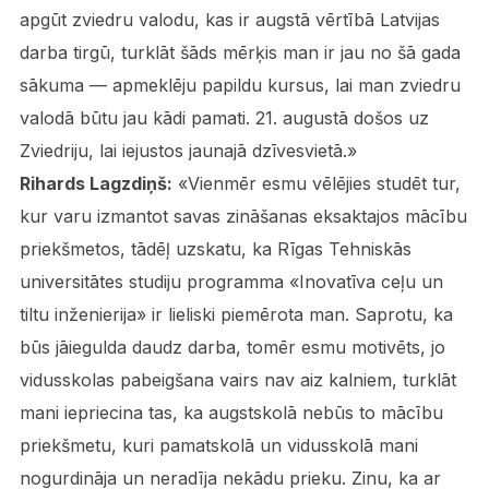
apgūt zviedru valodu, kas ir augstā vērtībā Latvijas
darba tirgū, turklāt šāds mērķis man ir jau no šā gada
sākuma — apmeklēju papildu kursus, lai man zviedru
valodā būtu jau kādi pamati. 21. augustā došos uz
Zviedriju, lai iejustos jaunajā dzīvesvietā.»
Rihards Lagzdiņš:
«Vienmēr esmu vēlējies studēt tur,
kur varu izmantot savas zināšanas eksaktajos mācību
priekšmetos, tādēļ uzskatu, ka Rīgas Tehniskās
universitātes studiju programma «Inovatīva ceļu un
tiltu inženierija» ir lieliski piemērota man. Saprotu, ka
būs jāiegulda daudz darba, tomēr esmu motivēts, jo
vidusskolas pabeigšana vairs nav aiz kalniem, turklāt
mani iepriecina tas, ka augstskolā nebūs to mācību
priekšmetu, kuri pamatskolā un vidusskolā mani
nogurdināja un neradīja nekādu prieku. Zinu, ka ar