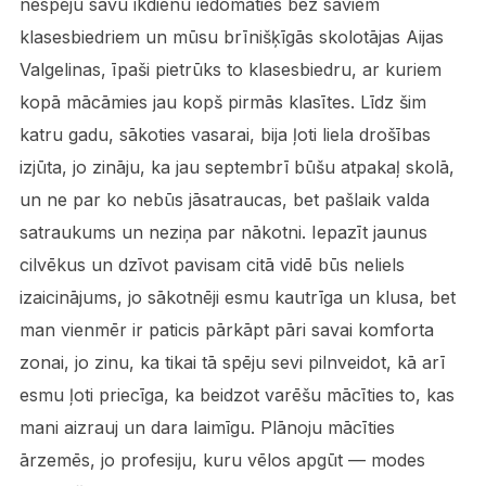
nespēju savu ikdienu iedomāties bez saviem
klasesbiedriem un mūsu brīnišķīgās skolotājas Aijas
Valgelinas, īpaši pietrūks to klasesbiedru, ar kuriem
kopā mācāmies jau kopš pirmās klasītes. Līdz šim
katru gadu, sākoties vasarai, bija ļoti liela drošības
izjūta, jo zināju, ka jau septembrī būšu atpakaļ skolā,
un ne par ko nebūs jāsatraucas, bet pašlaik valda
satraukums un neziņa par nākotni. Iepazīt jaunus
cilvēkus un dzīvot pavisam citā vidē būs neliels
izaicinājums, jo sākotnēji esmu kautrīga un klusa, bet
man vienmēr ir paticis pārkāpt pāri savai komforta
zonai, jo zinu, ka tikai tā spēju sevi pilnveidot, kā arī
esmu ļoti priecīga, ka beidzot varēšu mācīties to, kas
mani aizrauj un dara laimīgu. Plānoju mācīties
ārzemēs, jo profesiju, kuru vēlos apgūt — modes