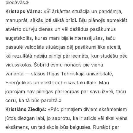
piedāvās.»
Kristaps Vārna:
«Šī ārkārtas situācija un pandēmija,
manuprāt, sākās ļoti sliktā brīdī. Biju plānojis apmeklēt
atvērto durvju dienas un vēl dažādus pasākumus
augstskolās, kuras mani bija ieinteresējušas, taču
pasaulē valdošās situācijas dēļ pasākumi tika atcelti,
kā rezultātā nebiju pilnīgi pārliecināts, kur studēšu pēc
vidusskolas. Šobrīd esmu nonācis pie viena
varianta — stāšos Rīgas Tehniskajā universitātē,
Enerģētikas un elektrotehnikas fakultātē. Man
joprojām nav pilnīgas pārliecības par savu izvēli, taču
ceru, ka tā būs pareizā.»
Kristiāns Ziediņš:
«Pēc pirmajiem diviem eksāmeniem
jūtos diezgan labi, jo saprotu, ka ir atlicis vēl tikai viens
eksāmens, un tad skola būs beigusies. Runājot par