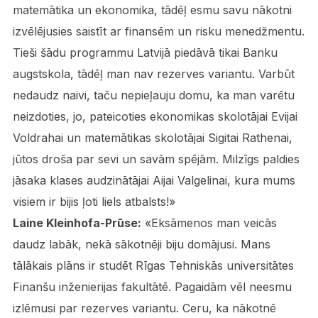
matemātika un ekonomika, tādēļ esmu savu nākotni
izvēlējusies saistīt ar finansēm un risku menedžmentu.
Tieši šādu programmu Latvijā piedāvā tikai Banku
augstskola, tādēļ man nav rezerves variantu. Varbūt
nedaudz naivi, taču nepieļauju domu, ka man varētu
neizdoties, jo, pateicoties ekonomikas skolotājai Evijai
Voldrahai un matemātikas skolotājai Sigitai Rathenai,
jūtos droša par sevi un savām spējām. Milzīgs paldies
jāsaka klases audzinātājai Aijai Valgelinai, kura mums
visiem ir bijis ļoti liels atbalsts!»
Laine Kleinhofa-Prūse:
«Eksāmenos man veicās
daudz labāk, nekā sākotnēji biju domājusi. Mans
tālākais plāns ir studēt Rīgas Tehniskās universitātes
Finanšu inženierijas fakultātē. Pagaidām vēl neesmu
izlēmusi par rezerves variantu. Ceru, ka nākotnē