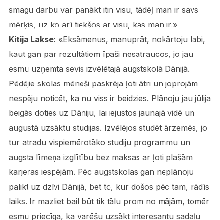
smagu darbu var panākt itin visu, tādēļ man ir savs
mērķis, uz ko arī tiekšos ar visu, kas man ir.»
Kitija Lakse:
«Eksāmenus, manuprāt, nokārtoju labi,
kaut gan par rezultātiem īpaši nesatraucos, jo jau
esmu uzņemta sevis izvēlētajā augstskolā Dānijā.
Pēdējie skolas mēneši paskrēja ļoti ātri un joprojām
nespēju noticēt, ka nu viss ir beidzies. Plānoju jau jūlija
beigās doties uz Dāniju, lai iejustos jaunajā vidē un
augustā uzsāktu studijas. Izvēlējos studēt ārzemēs, jo
tur atradu vispiemērotāko studiju programmu un
augsta līmeņa izglītību bez maksas ar ļoti plašām
karjeras iespējām. Pēc augstskolas gan neplānoju
palikt uz dzīvi Dānijā, bet to, kur došos pēc tam, rādīs
laiks. Ir mazliet bail būt tik tālu prom no mājām, tomēr
esmu priecīga, ka varēšu uzsākt interesantu sadaļu