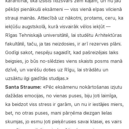
karantīnai, tika izsists līdzsvars zem kājām, un nu jau
pēkšņi pienākuši eksāmeni — viss vienā elpas vilcienā
strauji mainās. Attiecībā uz nākotni, protams, ceru, ka
iekļūšu augstskolā, kurā visvairāk vēlos iekļūt —
Rīgas Tehniskajā universitātē, lai studētu Arhitektūras
fakultātē, taču, ja tas neizdosies, ir arī rezerves plāni.
Godīgi sakot, nespēju sagaidīt, kad pašreizējais laiks
beigsies, jo būs no-slēdzies viens skaists posms manā
dzīvē, un varēšu doties uz Rīgu, lai strādātu un
uzsāktu ilgi gaidītās studijas.»
Santa Straume:
«Pēc eksāmenu nokārtošanas izjutu
dažādas emocijas, no vienas puses, biju ļoti laimīga,
ka beidzot viss stress ir garām, un nu ir iestājies miers,
bet, no otras puses, mani pārņēma diezgan lielas
skumjas, jo esmu ļoti pieķērusies savai klasei, es vairs