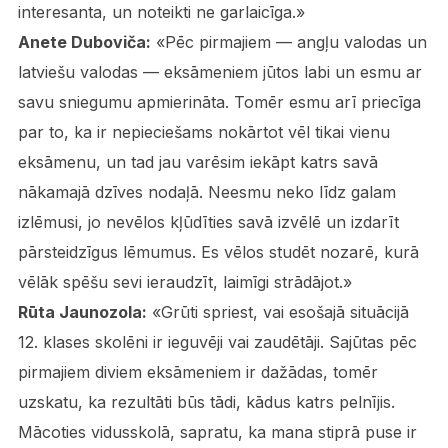
interesanta, un noteikti ne garlaicīga.»
Anete Duboviča:
«Pēc pirmajiem — angļu valodas un
latviešu valodas — eksāmeniem jūtos labi un esmu ar
savu sniegumu apmierināta. Tomēr esmu arī priecīga
par to, ka ir nepieciešams nokārtot vēl tikai vienu
eksāmenu, un tad jau varēsim iekāpt katrs savā
nākamajā dzīves nodaļā. Neesmu neko līdz galam
izlēmusi, jo nevēlos kļūdīties savā izvēlē un izdarīt
pārsteidzīgus lēmumus. Es vēlos studēt nozarē, kurā
vēlāk spēšu sevi ieraudzīt, laimīgi strādājot.»
Rūta Jaunozola:
«Grūti spriest, vai esošajā situācijā
12. klases skolēni ir ieguvēji vai zaudētāji. Sajūtas pēc
pirmajiem diviem eksāmeniem ir dažādas, tomēr
uzskatu, ka rezultāti būs tādi, kādus katrs pelnījis.
Mācoties vidusskolā, sapratu, ka mana stiprā puse ir