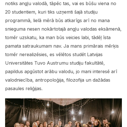
notiks angļu valodā, tāpēc tas, vai es būšu viena no
20 studentiem, kuri tiks uzņemti šajā studiju
programmā, lielā mērā būs atkarīgs arī no mana
snieguma nesen nokārtotajā angļu valodas eksāmenā,
tomēr uzskatu, ka man būs veicies labi, tādēļ īsta
pamata satraukumam nav. Ja mans primārais mērķis
tomēr nerealizēsies, es vēlētos studēt Latvijas
Universitātes Tuvo Austrumu studiju fakultātē,
papildus apgūstot arābu valodu, jo mani interesē arī
valodniecība, antropoloģija, filozofija un dažādas
pasaules reliģijas.