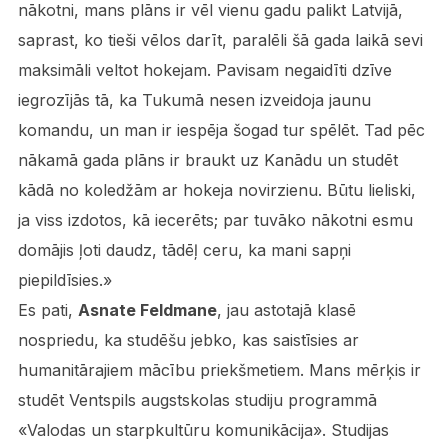
nākotni, mans plāns ir vēl vienu gadu palikt Latvijā,
saprast, ko tieši vēlos darīt, paralēli šā gada laikā sevi
maksimāli veltot hokejam. Pavisam negaidīti dzīve
iegrozījās tā, ka Tukumā nesen izveidoja jaunu
komandu, un man ir iespēja šogad tur spēlēt. Tad pēc
nākamā gada plāns ir braukt uz Kanādu un studēt
kādā no koledžām ar hokeja novirzienu. Būtu lieliski,
ja viss izdotos, kā iecerēts; par tuvāko nākotni esmu
domājis ļoti daudz, tādēļ ceru, ka mani sapņi
piepildīsies.»
Es pati,
Asnate Feldmane
, jau astotajā klasē
nospriedu, ka studēšu jebko, kas saistīsies ar
humanitārajiem mācību priekšmetiem. Mans mērķis ir
studēt Ventspils augstskolas studiju programmā
«Valodas un starpkultūru komunikācija». Studijas