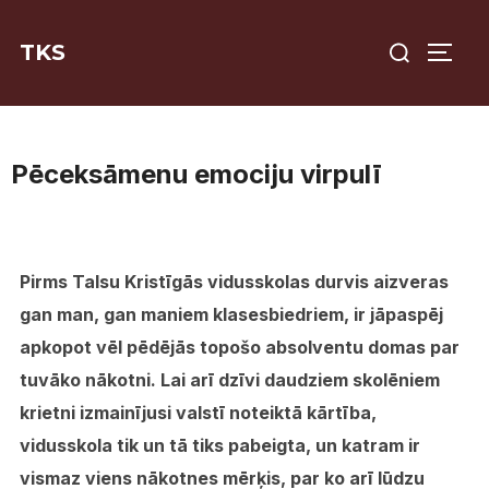
Skip
Search
to
TKS
TOGG
for:
content
Pēceksāmenu emociju virpulī
Pirms Talsu Kristīgās vidusskolas durvis aizveras
gan man, gan maniem klasesbiedriem, ir jāpaspēj
apkopot vēl pēdējās topošo absolventu domas par
tuvāko nākotni. Lai arī dzīvi daudziem skolēniem
krietni izmainījusi valstī noteiktā kārtība,
vidusskola tik un tā tiks pabeigta, un katram ir
vismaz viens nākotnes mērķis, par ko arī lūdzu