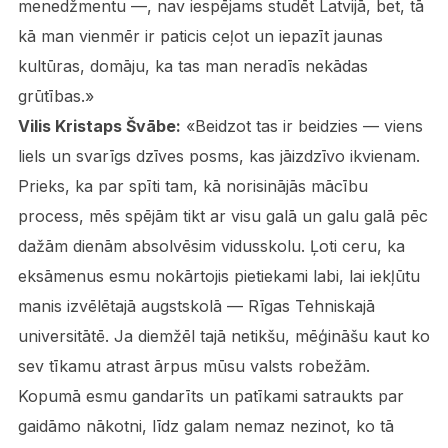
menedžmentu —, nav iespējams studēt Latvijā, bet, tā
kā man vienmēr ir paticis ceļot un iepazīt jaunas
kultūras, domāju, ka tas man neradīs nekādas
grūtības.»
Vilis Kristaps Švābe:
«Beidzot tas ir beidzies — viens
liels un svarīgs dzīves posms, kas jāizdzīvo ikvienam.
Prieks, ka par spīti tam, kā norisinājās mācību
process, mēs spējām tikt ar visu galā un galu galā pēc
dažām dienām absolvēsim vidusskolu. Ļoti ceru, ka
eksāmenus esmu nokārtojis pietiekami labi, lai iekļūtu
manis izvēlētajā augstskolā — Rīgas Tehniskajā
universitātē. Ja diemžēl tajā netikšu, mēģināšu kaut ko
sev tīkamu atrast ārpus mūsu valsts robežām.
Kopumā esmu gandarīts un patīkami satraukts par
gaidāmo nākotni, līdz galam nemaz nezinot, ko tā