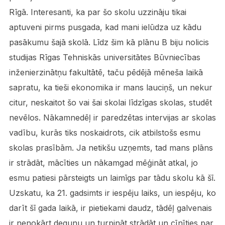
Rīgā. Interesanti, ka par šo skolu uzzināju tikai
aptuveni pirms pusgada, kad mani ielūdza uz kādu
pasākumu šajā skolā. Līdz šim kā plānu B biju nolicis
studijas Rīgas Tehniskās universitātes Būvniecības
inženierzinātņu fakultātē, taču pēdējā mēneša laikā
sapratu, ka tieši ekonomika ir mans lauciņš, un nekur
citur, neskaitot šo vai šai skolai līdzīgas skolas, studēt
nevēlos. Nākamnedēļ ir paredzētas intervijas ar skolas
vadību, kurās tiks noskaidrots, cik atbilstošs esmu
skolas prasībām. Ja netikšu uzņemts, tad mans plāns
ir strādāt, mācīties un nākamgad mēģināt atkal, jo
esmu patiesi pārsteigts un laimīgs par tādu skolu kā šī.
Uzskatu, ka 21. gadsimts ir iespēju laiks, un iespēju, ko
darīt šī gada laikā, ir pietiekami daudz, tādēļ galvenais
ir nenokārt degunu un turpināt strādāt un cīnīties par