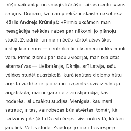
būšu veiksmīga un smagi strādāšu, lai sasniegtu savus
sapņus. Domāju, ka man priekšā ir skaista nākotne.»
Kārlis Andrejs Krūmiņš:
«Pirmie eksāmeni man
nesagādāja nekādas raizes par nākotni, jo plānoju
studēt Zviedrijā, un man nācās kārtot atsevišķus
iestājeksāmenus — centralizētie eksāmeni netiks ņemti
vērā. Pirms izlēmu par labu Zviedrijai, man bija citas
alternatīvas — Lielbritānija, Dānija, arī Latvija, taču
vēlējos studēt augstskolā, kurā iegūtais diploms būtu
augstā vērtībā un jau esmu uzņemts sevis izvēlētajā
augstskolā, man ir garantēta arī stipendija, kas
noderēs, lai uzsāktu studijas. Vienīgais, kas mani
satrauc, ir tas, vai robežas būs atvērtas, tomēr, kā
redzams pēc šā brīža situācijas, viss notiks tā, kā tam
jānotiek. Vēlos studēt Zviedrijā, jo man būs iespēja